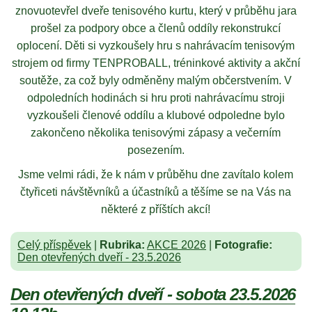
znovuotevřel dveře tenisového kurtu, který v průběhu jara
prošel za podpory obce a členů oddíly rekonstrukcí
oplocení. Děti si vyzkoušely hru s nahrávacím tenisovým
strojem od firmy TENPROBALL, tréninkové aktivity a akční
soutěže, za což byly odměněny malým občerstvením. V
odpoledních hodinách si hru proti nahrávacímu stroji
vyzkoušeli členové oddílu a klubové odpoledne bylo
zakončeno několika tenisovými zápasy a večerním
posezením.
Jsme velmi rádi, že k nám v průběhu dne zavítalo kolem
čtyřiceti návštěvníků a účastníků a těšíme se na Vás na
některé z příštích akcí!
Celý příspěvek
|
Rubrika:
AKCE 2026
|
Fotografie:
Den otevřených dveří - 23.5.2026
Den otevřených dveří - sobota 23.5.2026