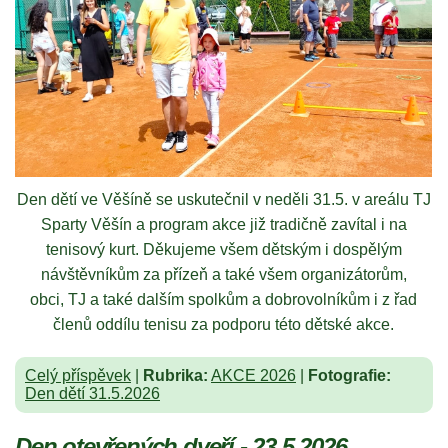
Den dětí ve Věšíně se uskutečnil v neděli 31.5. v areálu TJ
Sparty Věšín a program akce již tradičně zavítal i na
tenisový kurt. Děkujeme všem dětským i dospělým
návštěvníkům za přízeň a také všem organizátorům,
obci, TJ a také dalším spolkům a dobrovolníkům i z řad
členů oddílu tenisu za podporu této dětské akce.
Celý příspěvek
|
Rubrika:
AKCE 2026
|
Fotografie:
Den dětí 31.5.2026
Den otevřených dveří - 23.5.2026