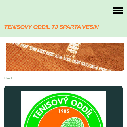
TENISOVÝ ODDÍL TJ SPARTA VĚŠÍN
Úvod