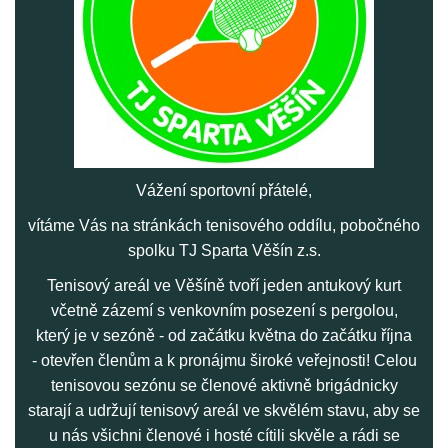
Vážení sportovní přátelé,
vítáme Vás na stránkách tenisového oddílu, pobočného
spolku TJ Sparta Věšín z.s.
Tenisový areál ve Věšíně tvoří jeden antukový kurt
včetně zázemí s venkovním posezení s pergolou,
který je v sezóně - od začátku května do začátku října
- otevřen členům a k pronájmu široké veřejnosti! C
elou
tenisovou sezónu se členové
aktivně brigádnicky
starají a udržují tenisový areál ve skvělém stavu, aby se
u nás všichni členové i hosté cítili skvěle a rádi se