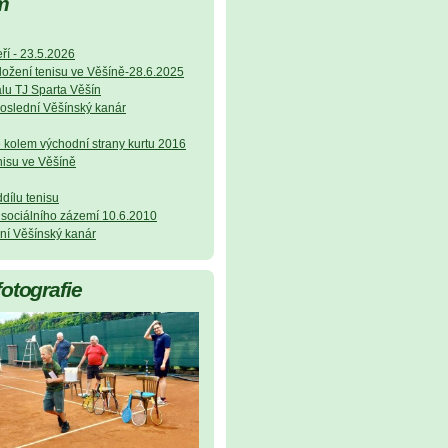
m
ří - 23.5.2026
ložení tenisu ve Věšíně-28.6.2025
álu TJ Sparta Věšín
poslední Věšínský kanár
ě kolem východní strany kurtu 2016
nisu ve Věšíně
ddílu tenisu
í sociálního zázemí 10.6.2010
vní Věšínský kanár
fotografie