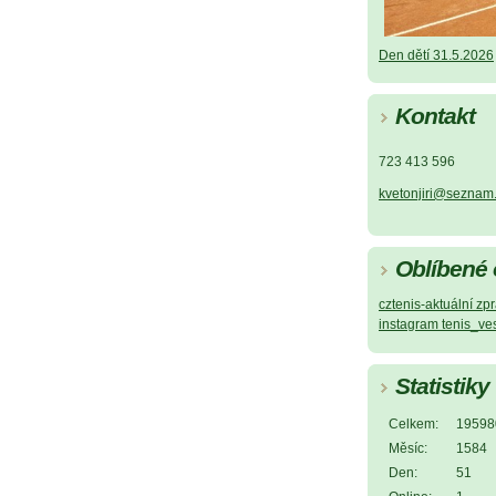
Den dětí 31.5.2026
Kontakt
723 413 596
kvetonjiri@seznam
Oblíbené
cztenis-aktuální z
instagram tenis_ve
Statistiky
Celkem:
19598
Měsíc:
1584
Den:
51