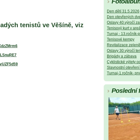
Fotoalbu
Den dětí 31.5.2026
Den otevřených dve
Oslavy 40.výročí za
dých tenistů ve Věšíně, viz
Tenisový kurt v are
Turnaj - 13.ročník-
Tenisové kempy
Revitalizace zelen
bXdzZMrm6
Oslavy 30.výročí te
QSLSnuRE7
Brigády a zábava
Cyklistické výlety o
MvUZF5d59
Slavnostní otevřen
Turnaj-1.ročník- pr
Poslední 