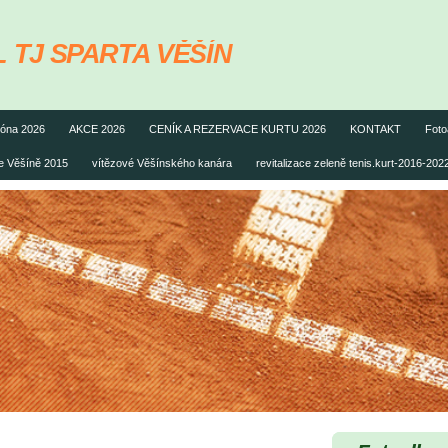
 TJ SPARTA VĚŠÍN
óna 2026
AKCE 2026
CENÍK A REZERVACE KURTU 2026
KONTAKT
Foto
ve Věšíně 2015
vítězové Věšínského kanára
revitalizace zeleně tenis.kurt-2016-202