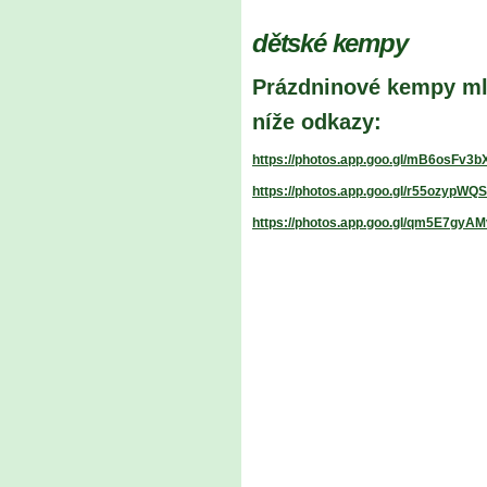
dětské kempy
Prázdninové kempy mla
níže odkazy:
https://photos.app.goo.gl/mB6osFv3
https://photos.app.goo.gl/r55ozypW
https://photos.app.goo.gl/qm5E7gyA