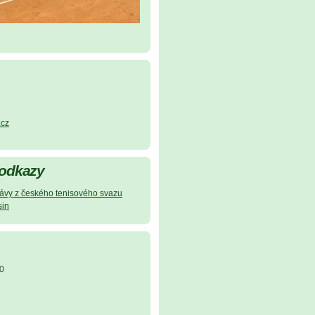
.cz
 odkazy
právy z českého tenisového svazu
sin
0